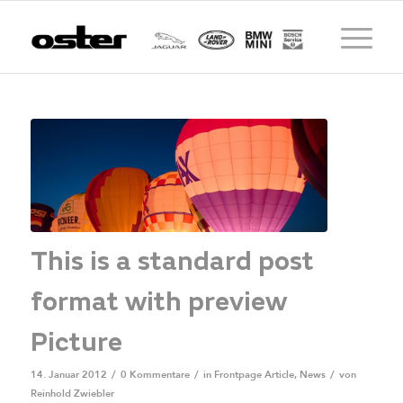
This is a standard post
format with preview
Picture
14. Januar 2012
/
0 Kommentare
/
in
Frontpage Article
,
News
/
von
Reinhold Zwiebler